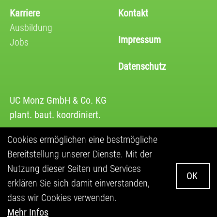
Karriere
Kontakt
Ausbildung
Impressum
Jobs
Datenschutz
UC Monz GmbH & Co. KG
plant. baut. koordiniert.
Kornstraße 11
Cookies ermöglichen eine bestmögliche
89522 Heidenheim
Bereitstellung unserer Dienste. Mit der
Nutzung dieser Seiten und Services
T +49 7321 9539-13
OK
erklären Sie sich damit einverstanden,
dass wir Cookies verwenden.
Mehr Infos