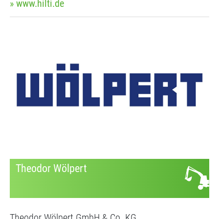
» www.hilti.de
Theodor Wölpert
Theodor Wölpert GmbH & Co. KG